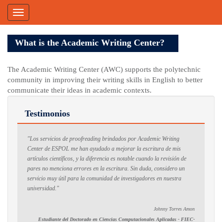
Skip
Toggle
to
navigation
main
content
What is the Academic Writing Center?
The Academic Writing Center (AWC) supports the polytechnic
community in improving their writing skills in English to better
communicate their ideas in academic contexts.
Testimonios
"Los servicios de proofreading brindados por Academic Writing
Center de ESPOL me han ayudado a mejorar la escritura de mis
artículos científicos, y la diferencia es notable cuando la revisión de
pares no menciona errores en la escritura. Sin duda, considero un
servicio muy útil para la comunidad de investigadores en nuestra
universidad."
Johnny Torres Amon
Estudiante del Doctorado en Ciencias Computacionales Aplicadas - FIEC-